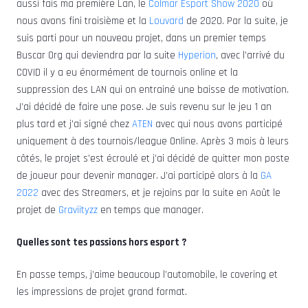
aussi fais ma première Lan, le
Colmar Esport Show 2020
où
nous avons fini troisième et la
Louvard
de 2020. Par la suite, je
suis parti pour un nouveau projet, dans un premier temps
Buscar Org qui deviendra par la suite
Hyperion
, avec l’arrivé du
COVID il y a eu énormément de tournois online et la
suppression des LAN qui on entrainé une baisse de motivation.
J’ai décidé de faire une pose. Je suis revenu sur le jeu 1 an
plus tard et j’ai signé chez
ATEN
avec qui nous avons participé
uniquement à des tournois/league Online. Après 3 mois à leurs
côtés, le projet s’est écroulé et j’ai décidé de quitter mon poste
de joueur pour devenir manager. J’ai participé alors à la
GA
2022
avec des Streamers, et je rejoins par la suite en Août le
projet de
Graviityzz
en temps que manager.
Quelles sont tes passions hors esport ?
En passe temps, j’aime beaucoup l’automobile, le covering et
les impressions de projet grand format.