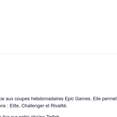
icipe aux coupes hebdomadaires Epic Games. Elle permet 
ons : Elite, Challenger et Rivalité.
 live sur notre
chaîne Twitch.