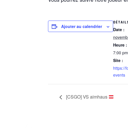
DÉTAIL
Ajouter au calendrier
Date :
novembr
Heure :
7:00 pm
Site :
https://
events
[CSGO] VS aimhaus